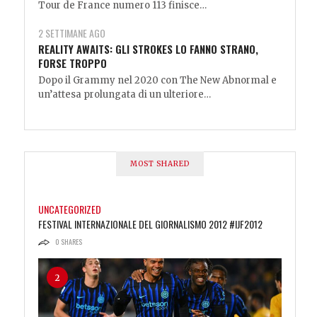
Tour de France numero 113 finisce…
2 SETTIMANE AGO
REALITY AWAITS: GLI STROKES LO FANNO STRANO,
FORSE TROPPO
Dopo il Grammy nel 2020 con The New Abnormal e
un’attesa prolungata di un ulteriore…
MOST SHARED
UNCATEGORIZED
1
FESTIVAL INTERNAZIONALE DEL GIORNALISMO 2012 #IJF2012
0
SHARES
2