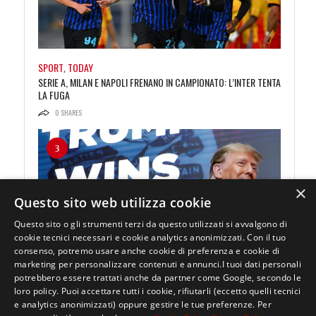
SPORT
,
TODAY
SERIE A, MILAN E NAPOLI FRENANO IN CAMPIONATO: L’INTER TENTA
LA FUGA
0
SHARES
3
×
Questo sito web utilizza cookie
Questo sito o gli strumenti terzi da questo utilizzati si avvalgono di
cookie tecnici necessari e cookie analytics anonimizzati. Con il tuo
consenso, potremo usare anche cookie di preferenza e cookie di
ELEZIONI PRESIDENZIALI USA
,
ESTERI
,
TODAY - MONDO
marketing per personalizzare contenuti e annunci.I tuoi dati personali
USA 2024, TRUMP A VALANGA IN IOWA: OLTRE IL 50% DEI VOTI
potrebbero essere trattati anche da partner come Google, secondo le
0
SHARES
loro policy. Puoi accettare tutti i cookie, rifiutarli (eccetto quelli tecnici
e analytics anonimizzati) oppure gestire le tue preferenze. Per