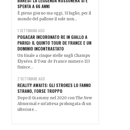
BARESI: LA LEGGENDA ROSSONERA SI È
SPENTA A 66 ANNI
È pieno giorno ma oggi, 31 luglio, per il
mondo del pallone il sole non…
1 SETTIMANA AGO
POGACAR INCORONATO RE IN GIALLO A
PARIGI: IL QUINTO TOUR DE FRANCE E UN
DOMINIO INCONTRASTATO
Un finale a cinque stelle sugli Champs
Élysées. Il Tour de France numero 113
finisce…
2 SETTIMANE AGO
REALITY AWAITS: GLI STROKES LO FANNO
STRANO, FORSE TROPPO
Dopo il Grammy nel 2020 con The New
Abnormal e un’attesa prolungata di un
ulteriore…