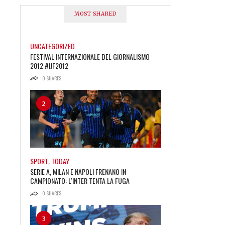
MOST SHARED
UNCATEGORIZED
1
FESTIVAL INTERNAZIONALE DEL GIORNALISMO
2012 #IJF2012
0
SHARES
2
SPORT
,
TODAY
SERIE A, MILAN E NAPOLI FRENANO IN
CAMPIONATO: L’INTER TENTA LA FUGA
0
SHARES
3