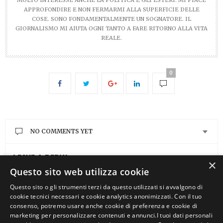
MOLTO INTERESSE ANCHE LA POLITICA E GLI ESTERI. MI PIACE
APPROFONDIRE E NON FERMARMI ALLA SUPERFICIE DELLE
COSE. SONO FONDAMENTALMENTE UN SOGNATORE. IL
GIORNALISMO MI AIUTA OGNI TANTO A FARE RITORNO ALLA VITA
REALE.
0
NO COMMENTS YET
LEAVE A REPLY
×
Questo sito web utilizza cookie
You must be
logged in
to post a comment.
Questo sito o gli strumenti terzi da questo utilizzati si avvalgono di
cookie tecnici necessari e cookie analytics anonimizzati. Con il tuo
consenso, potremo usare anche cookie di preferenza e cookie di
marketing per personalizzare contenuti e annunci.I tuoi dati personali