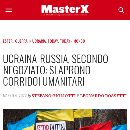
ESTERI
,
GUERRA IN UCRAINA
,
TODAY
,
TODAY - MONDO
UCRAINA-RUSSIA, SECONDO
NEGOZIATO: SI APRONO
CORRIDOI UMANITARI
MARZO 4, 2022
by
STEFANO GIGLIOTTI
E
LEONARDO ROSSETTI