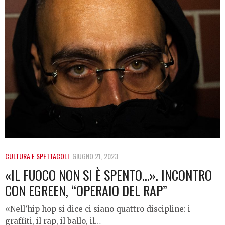
CULTURA E SPETTACOLI
GIUGNO 21, 2023
«IL FUOCO NON SI È SPENTO…». INCONTRO
CON EGREEN, “OPERAIO DEL RAP”
«Nell’hip hop si dice ci siano quattro discipline: i
graffiti, il rap, il ballo, il…