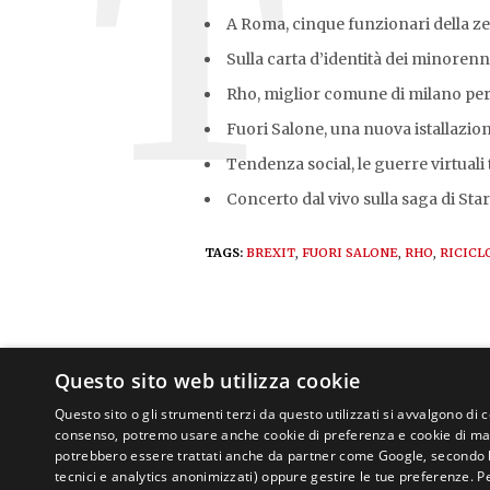
A Roma, cinque funzionari della ze
Sulla carta d’identità dei minorenn
Rho, miglior comune di milano per il
Fuori Salone, una nuova istallazion
Tendenza social, le guerre virtuali 
Concerto dal vivo sulla saga di Sta
TAGS:
BREXIT
,
FUORI SALONE
,
RHO
,
RICICL
Questo sito web utilizza cookie
Questo sito o gli strumenti terzi da questo utilizzati si avvalgono di 
consenso, potremo usare anche cookie di preferenza e cookie di mark
potrebbero essere trattati anche da partner come Google, secondo le lo
tecnici e analytics anonimizzati) oppure gestire le tue preferenze. P