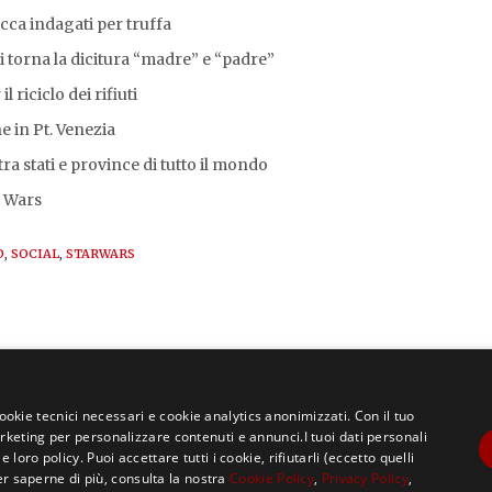
cca indagati per truffa
i torna la dicitura “madre” e “padre”
 riciclo dei rifiuti
e in Pt. Venezia
tra stati e province di tutto il mondo
r Wars
O
,
SOCIAL
,
STARWARS
cookie tecnici necessari e cookie analytics anonimizzati. Con il tuo
eting per personalizzare contenuti e annunci.I tuoi dati personali
ro policy. Puoi accettare tutti i cookie, rifiutarli (eccetto quelli
er saperne di più, consulta la nostra
Cookie Policy
,
Privacy Policy
,