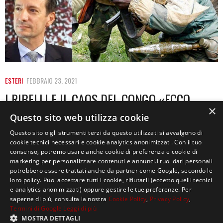
ESTERI
FEBBRAIO 23, 2021
I RIBELLI E IL CAOS DEL CONGO «ECCO
×
PERCHÉ HANNO UCCISO»
Questo sito web utilizza cookie
Questo sito o gli strumenti terzi da questo utilizzati si avvalgono di
La tragica notizia dell’uccisione dell’ambasciatore
cookie tecnici necessari e cookie analytics anonimizzati. Con il tuo
italiano nella Repubblica Democratica del Congo, Luca
consenso, potremo usare anche cookie di preferenza e cookie di
Attanasio, insieme a…
marketing per personalizzare contenuti e annunci.I tuoi dati personali
potrebbero essere trattati anche da partner come Google, secondo le
loro policy. Puoi accettare tutti i cookie, rifiutarli (eccetto quelli tecnici
e analytics anonimizzati) oppure gestire le tue preferenze. Per
saperne di più, consulta la nostra
Cookie Policy
,
Privacy Policy
,
Termini di Google
Leggi di più
MOSTRA DETTAGLI