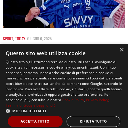
SPORT
,
TODAY
GIUGNO 6, 2025
NON SOLO INZAGHI, IL CALCIO ARABO E LE
×
Questo sito web utilizza cookie
SUE SIRENE MILIONARIE
Questo sito o gli strumenti terzi da questo utilizzati si avvalgono di
cookie tecnici necessari e cookie analytics anonimizzati. Con il tuo
Tutti hanno un prezzo. Quello di Simone Inzaghi è 25
consenso, potremo usare anche cookie di preferenza e cookie di
milioni netti all’anno per due…
marketing per personalizzare contenuti e annunci.I tuoi dati personali
potrebbero essere trattati anche da partner come Google, secondo le
loro policy. Puoi accettare tutti i cookie, rifiutarli (eccetto quelli tecnici
e analytics anonimizzati) oppure gestire le tue preferenze. Per
saperne di più, consulta la nostra
Cookie Policy
,
Privacy Policy
,
Termini di Google
Leggi di più
MOSTRA DETTAGLI
Copyright ©2021, MASTERX Tutti i diritti riservati.
ACCETTA TUTTO
RIFIUTA TUTTO