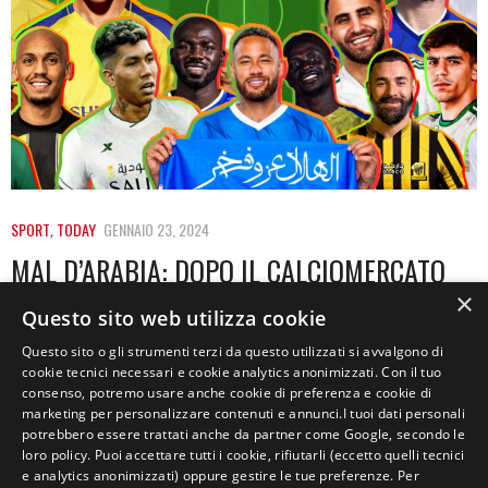
SPORT
,
TODAY
GENNAIO 23, 2024
MAL D’ARABIA: DOPO IL CALCIOMERCATO
ESTIVO, TANTE STELLE VOGLIONO TORNARE
×
Questo sito web utilizza cookie
IN EUROPA
Questo sito o gli strumenti terzi da questo utilizzati si avvalgono di
cookie tecnici necessari e cookie analytics anonimizzati. Con il tuo
Il sogno di un calcio arabo ai livelli di quello europeo
consenso, potremo usare anche cookie di preferenza e cookie di
potrebbe essere arrivato al…
marketing per personalizzare contenuti e annunci.I tuoi dati personali
potrebbero essere trattati anche da partner come Google, secondo le
loro policy. Puoi accettare tutti i cookie, rifiutarli (eccetto quelli tecnici
e analytics anonimizzati) oppure gestire le tue preferenze. Per