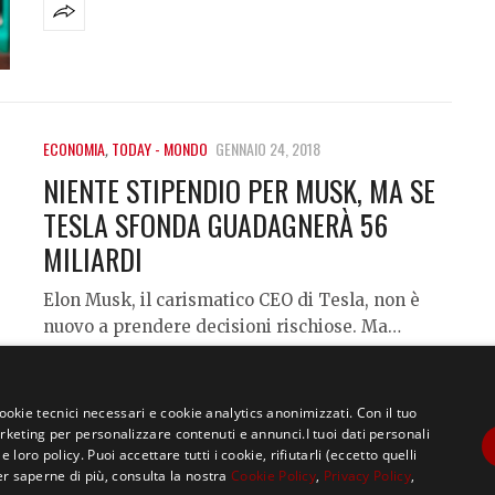
ECONOMIA
,
TODAY - MONDO
GENNAIO 24, 2018
NIENTE STIPENDIO PER MUSK, MA SE
TESLA SFONDA GUADAGNERÀ 56
MILIARDI
Elon Musk, il carismatico CEO di Tesla, non è
nuovo a prendere decisioni rischiose. Ma…
cookie tecnici necessari e cookie analytics anonimizzati. Con il tuo
eting per personalizzare contenuti e annunci.I tuoi dati personali
ro policy. Puoi accettare tutti i cookie, rifiutarli (eccetto quelli
er saperne di più, consulta la nostra
Cookie Policy
,
Privacy Policy
,
Copyright ©2021, MASTERX Tutti i diritti riservati.