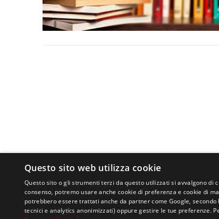
Questo sito web utilizza cookie
Questo sito o gli strumenti terzi da questo utilizzati si avvalgono di 
consenso, potremo usare anche cookie di preferenza e cookie di mark
potrebbero essere trattati anche da partner come Google, secondo le lo
tecnici e analytics anonimizzati) oppure gestire le tue preferenze. P