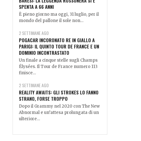
BARESI: LA LEGGENDA ROSSONERA SI È
SPENTA A 66 ANNI
È pieno giorno ma oggi, 31 luglio, per il
mondo del pallone il sole non…
2 SETTIMANE AGO
POGACAR INCORONATO RE IN GIALLO A
PARIGI: IL QUINTO TOUR DE FRANCE E UN
DOMINIO INCONTRASTATO
Un finale a cinque stelle sugli Champs
Élysées. Il Tour de France numero 113
finisce…
2 SETTIMANE AGO
REALITY AWAITS: GLI STROKES LO FANNO
STRANO, FORSE TROPPO
Dopo il Grammy nel 2020 con The New
Abnormal e un’attesa prolungata di un
ulteriore…