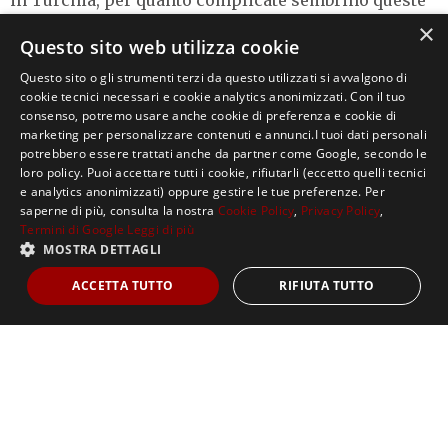
in Turchia, per quanto complicate sembrino queste
×
forniture. «Siamo al fianco del popolo turco in
Questo sito web utilizza cookie
questo momento difficile. Siamo pronti a fornire
Questo sito o gli strumenti terzi da questo utilizzati si avvalgono di
l’assistenza necessaria per superare le conseguenze
cookie tecnici necessari e cookie analytics anonimizzati. Con il tuo
del disastro», ha affermato su Twitter il Presidente
consenso, potremo usare anche cookie di preferenza e cookie di
marketing per personalizzare contenuti e annunci.I tuoi dati personali
Volodymyr Zelensky.
potrebbero essere trattati anche da partner come Google, secondo le
loro policy. Puoi accettare tutti i cookie, rifiutarli (eccetto quelli tecnici
e analytics anonimizzati) oppure gestire le tue preferenze. Per
La solidarietà di Kiev potrebbe essere un modo di
saperne di più, consulta la nostra
Cookie Policy
,
Privacy Policy
,
mostrare gratitudine
per le armi inviate da Ankara,
Termini di Google
Leggi di più
soprattutto per i micidiali droni Bayraktar TB2. Ma
MOSTRA DETTAGLI
probabilmente l’Ucraina sta anche cercando di
ACCETTA TUTTO
RIFIUTA TUTTO
ingraziarsi la Turchia per
mantenere l’accesso alle
forniture militari
. Come Mosca, anche Kiev usa gli
aiuti umanitari come strumento geopolitico,
impegnandosi ad assistere la Turchia oggi per
ricevere qualcosa in cambio domani.