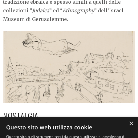
tradizione ebraica e spesso simili a quelli delle
collezioni “
Judaica
” ed “
Ethnography
” dell’Israel
Museum di Gerusalemme.
NOSTALGIA
×
Questo sito web utilizza cookie
La
seconda sezione
è interamente dedita al tema
Questo sito o gli strumenti terzi da questo utilizzati si avvalgono di