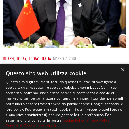
INTERNI
,
TODAY
,
TODAY - ITALIA
MARZO 7, 2019
L’ITALIA APRE ALLA NUOVA VIA DELLA SETA
×
Questo sito web utilizza cookie
CINESE, GLI USA SBUFFANO
Questo sito o gli strumenti terzi da questo utilizzati si avvalgono di
cookie tecnici necessari e cookie analytics anonimizzati. Con il tuo
Manca solo la firma riguardo l’accordo tra Italia e Cina
consenso, potremo usare anche cookie di preferenza e cookie di
per l’avvio della nuova Via della…
marketing per personalizzare contenuti e annunci.I tuoi dati personali
potrebbero essere trattati anche da partner come Google, secondo le
loro policy. Puoi accettare tutti i cookie, rifiutarli (eccetto quelli tecnici
e analytics anonimizzati) oppure gestire le tue preferenze. Per
saperne di più, consulta la nostra
Cookie Policy
,
Privacy Policy
,
Termini di Google
Leggi di più