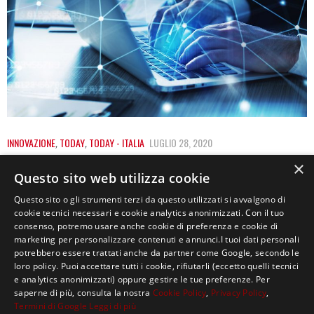
INNOVAZIONE
,
TODAY
,
TODAY - ITALIA
LUGLIO 28, 2020
CYBERSECURITY, COME ESSERE INVISIBILI
×
Questo sito web utilizza cookie
SUL WEB
Questo sito o gli strumenti terzi da questo utilizzati si avvalgono di
cookie tecnici necessari e cookie analytics anonimizzati. Con il tuo
Quando nel 1990, Tim Berners-Lee ha dato vita al Wold
consenso, potremo usare anche cookie di preferenza e cookie di
Wild Web probabilmente non immaginava…
marketing per personalizzare contenuti e annunci.I tuoi dati personali
potrebbero essere trattati anche da partner come Google, secondo le
loro policy. Puoi accettare tutti i cookie, rifiutarli (eccetto quelli tecnici
e analytics anonimizzati) oppure gestire le tue preferenze. Per
saperne di più, consulta la nostra
Cookie Policy
,
Privacy Policy
,
Termini di Google
Leggi di più