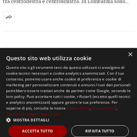
tra centrodestra e centrosinistra. In Lombardia sono…
UNCATEGORIZED
MARZO 15, 2015
×
Questo sito web utilizza cookie
ECOADDA, LA DISCARICA DEI MISTERI
Questo sito o gli strumenti terzi da questo utilizzati si avvalgono di
cookie tecnici necessari e cookie analytics anonimizzati. Con il tuo
A Soltarico, frazione di Cavenago d’Adda in provincia di
consenso, potremo usare anche cookie di preferenza e cookie di
Lodi, la pianura padana non è…
marketing per personalizzare contenuti e annunci.I tuoi dati personali
potrebbero essere trattati anche da partner come Google, secondo le
loro policy. Puoi accettare tutti i cookie, rifiutarli (eccetto quelli tecnici
e analytics anonimizzati) oppure gestire le tue preferenze. Per
saperne di più, consulta la nostra
Cookie Policy
,
Privacy Policy
,
Termini di Google
Leggi di più
MOSTRA DETTAGLI
Copyright ©2021, MASTERX Tutti i diritti riservati.
ACCETTA TUTTO
RIFIUTA TUTTO