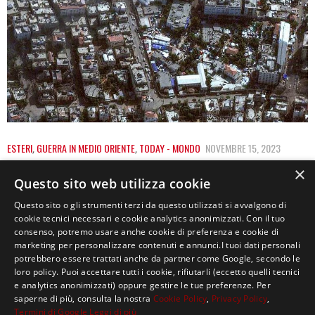
ESTERI
,
GUERRA IN MEDIO ORIENTE
,
TODAY - MONDO
NOVEMBRE 15, 2023
GAZA CITY, FORZE ISRAELIANE ENTRANO
×
Questo sito web utilizza cookie
NELL’OSPEDALE AL-SHIFA
Questo sito o gli strumenti terzi da questo utilizzati si avvalgono di
cookie tecnici necessari e cookie analytics anonimizzati. Con il tuo
Le truppe israeliane sarebbero entrate via terra nei
consenso, potremo usare anche cookie di preferenza e cookie di
corridoi dell’ospedale Al-Shifa, il più grande di…
marketing per personalizzare contenuti e annunci.I tuoi dati personali
potrebbero essere trattati anche da partner come Google, secondo le
loro policy. Puoi accettare tutti i cookie, rifiutarli (eccetto quelli tecnici
e analytics anonimizzati) oppure gestire le tue preferenze. Per
saperne di più, consulta la nostra
Cookie Policy
,
Privacy Policy
,
Termini di Google
Leggi di più