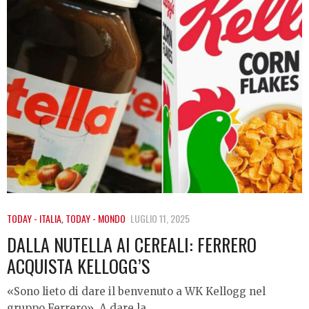
TODAY - ITALIA
,
TODAY - MONDO
LUGLIO 11, 2025
DALLA NUTELLA AI CEREALI: FERRERO
ACQUISTA KELLOGG’S
«Sono lieto di dare il benvenuto a WK Kellogg nel
gruppo Ferrero». A dare la…