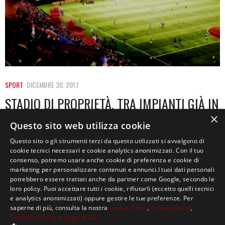
SPORT
DICEMBRE 30, 2017
STADIO DI PROPRIETÀ, TRA IMPIANTI GIÀ IN
USO E IDEE PRONTE A DIVENTARE REALTÀ –
×
Questo sito web utilizza cookie
PARTE 2
Questo sito o gli strumenti terzi da questo utilizzati si avvalgono di
cookie tecnici necessari e cookie analytics anonimizzati. Con il tuo
Il modello di riferimento non può che essere quello
consenso, potremo usare anche cookie di preferenza e cookie di
della Premier League. Stadi belli, comodi,…
marketing per personalizzare contenuti e annunci.I tuoi dati personali
potrebbero essere trattati anche da partner come Google, secondo le
loro policy. Puoi accettare tutti i cookie, rifiutarli (eccetto quelli tecnici
e analytics anonimizzati) oppure gestire le tue preferenze. Per
saperne di più, consulta la nostra
Cookie Policy
,
Privacy Policy
,
Termini di Google
Leggi di più