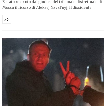
Ѐ stato respinto dal giudice del tribunale distrettuale di
Mosca il ricorso di Aleksej Naval’nyj; il dissidente…