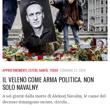
APPROFONDIMENTI
,
ESTERI
,
SANITÀ
,
TODAY
FEBBRAIO 22, 2024
IL VELENO COME ARMA POLITICA. NON
SOLO NAVALNY
A sei giorni dalla morte di Aleksej Navalny, le cause del
decesso rimangono oscure, circola…