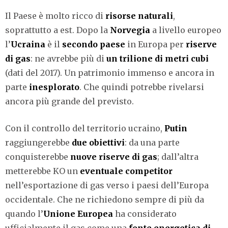
Il Paese è molto ricco di
risorse naturali
,
soprattutto a est. Dopo la
Norvegia
a livello europeo
l’
Ucraina
è il
secondo paese
in Europa per
riserve
di gas
: ne avrebbe più di
un trilione di metri cubi
(dati del 2017). Un patrimonio immenso e ancora in
parte
inesplorato
. Che quindi potrebbe rivelarsi
ancora più grande del previsto.
Con il controllo del territorio ucraino,
Putin
raggiungerebbe
due obiettivi
: da una parte
conquisterebbe
nuove riserve di gas
; dall’altra
metterebbe KO un
eventuale competitor
nell’esportazione di gas verso i paesi dell’Europa
occidentale. Che ne richiedono sempre di più da
quando l’
Unione Europea
ha considerato
ufficialmente il gas come una
fonte energetica di