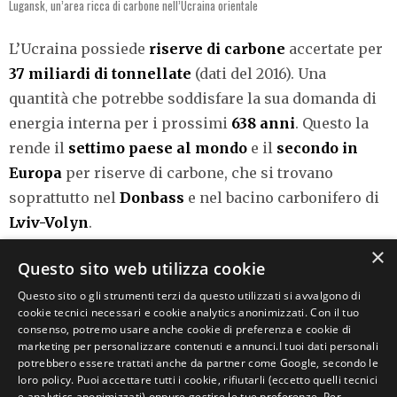
Lugansk, un’area ricca di carbone nell’Ucraina orientale
L’Ucraina possiede
riserve di carbone
accertate per
37 miliardi di tonnellate
(dati del 2016). Una
quantità che potrebbe soddisfare la sua domanda di
energia interna per i prossimi
638 anni
. Questo la
rende il
settimo paese al mondo
e il
secondo in
Europa
per riserve di carbone, che si trovano
soprattutto nel
Donbass
e nel bacino carbonifero di
Lviv-Volyn
.
×
Questo sito web utilizza cookie
Meno ingenti ma comunque rilevanti sono invece le
riserve di petrolio
che, secondo dati del 2016,
Questo sito o gli strumenti terzi da questo utilizzati si avvalgono di
cookie tecnici necessari e cookie analytics anonimizzati. Con il tuo
ammontano a circa
395 milioni di barili
.
consenso, potremo usare anche cookie di preferenza e cookie di
marketing per personalizzare contenuti e annunci.I tuoi dati personali
I MINERALI
potrebbero essere trattati anche da partner come Google, secondo le
loro policy. Puoi accettare tutti i cookie, rifiutarli (eccetto quelli tecnici
e analytics anonimizzati) oppure gestire le tue preferenze. Per