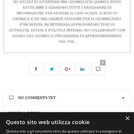
HO DECISO DI DIVENTARE UNA GIORNALISTA QUANDO AVEVO
SETTE ANNI E GUARDAVO TUTTI I PROGRAMMI DI
INFORMAZIONE PER SEGUIRE IL CASO SCAZZI. SCRIVO DI
CRONACA E HO UNA GRANDE PASSIONE PER IL GIORNALISMO
D'INCHIESTA. MI INTERESSA APPROFONDIRE TEMI DI
ATTUALITÀ, ESTERI E POLITICA INTERNA. HO COLLABORATO CON
DIARIO DEL GIORNO, IL PROGRAMMA DI APPROFONDIMENTO
DEL TG4.
0
NO COMMENTS YET
LEAVE A REPLY
×
Questo sito web utilizza cookie
You must be
logged in
to post a comment.
Questo sito o gli strumenti terzi da questo utilizzati si avvalgono di