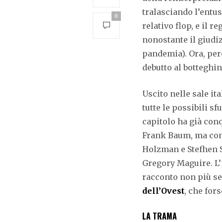
tralasciando l’entus
0
relativo flop, e il 
nonostante il giudiz
pandemia). Ora, per
debutto al botteghi
Uscito nelle sale i
tutte le possibili s
capitolo ha già conq
Frank Baum, ma con d
Holzman e Stefhen S
Gregory Maguire. L’i
racconto non più se
dell’Ovest
, che for
LA TRAMA