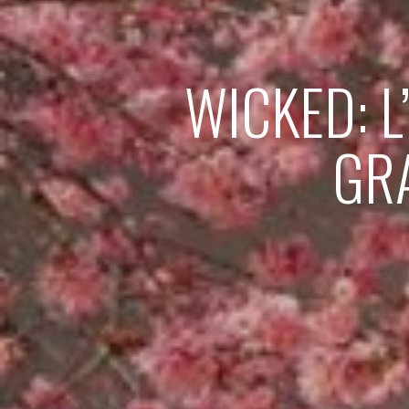
WICKED: L
GR