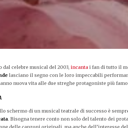
to dal celebre musical del 2003,
incanta
i fan di tutto il
ande
lasciano il segno con le loro impeccabili performan
danno nuova vita alle due streghe protagoniste più famo
A
llo schermo di un musical teatrale di successo è sempre
cata
. Bisogna tenere conto non solo del talento dei prot
one delle canzoni originali, ma anche dell’interesse del 