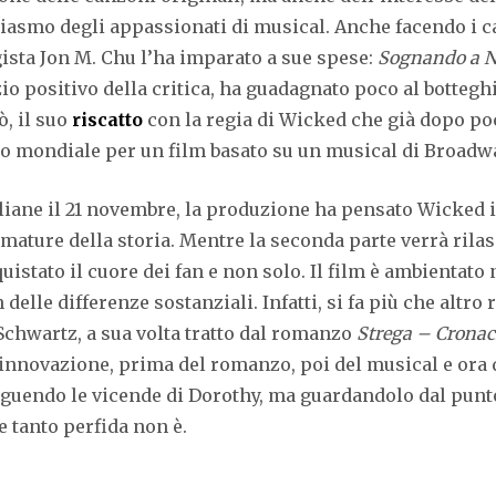
iasmo degli appassionati di musical. Anche facendo i cal
regista Jon M. Chu l’ha imparato a sue spese:
Sognando a N
io positivo della critica, ha guadagnato poco al bottegh
ò, il suo
riscatto
con la regia di Wicked che già dopo poc
no mondiale per un film basato su un musical di Broadw
taliane il 21 novembre, la produzione ha pensato Wicked 
fumature della storia. Mentre la seconda parte verrà rila
uistato il cuore dei fan e non solo. Il film è ambientato
elle differenze sostanziali. Infatti, si fa più che altro
chwartz, a sua volta tratto dal romanzo
Strega – Cronach
nnovazione, prima del romanzo, poi del musical e ora de
guendo le vicende di Dorothy, ma guardandolo dal punto 
se tanto perfida non è.