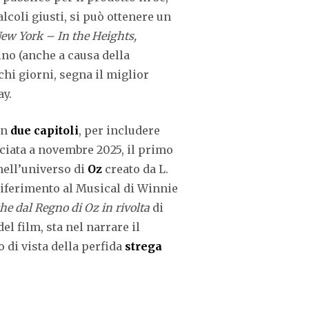
coli giusti, si può ottenere un
ew York – In the Heights,
ino (anche a causa della
hi giorni, segna il miglior
ay.
in
due capitoli
, per includere
sciata a novembre 2025, il primo
 nell’universo di
Oz
creato da L.
 riferimento al Musical di Winnie
e dal Regno di Oz in rivolta
di
l film, sta nel narrare il
di vista della perfida
strega