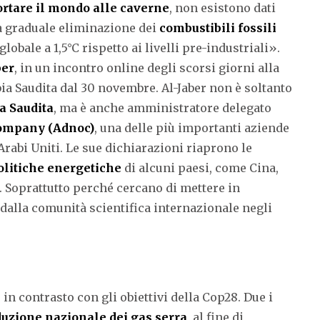
ortare il mondo alle caverne
, non esistono dati
la graduale eliminazione dei
combustibili fossili
lobale a 1,5°C rispetto ai livelli pre-industriali».
ber
, in un incontro online degli scorsi giorni alla
ia Saudita dal 30 novembre. Al-Jaber non è soltanto
ia Saudita
, ma è anche amministratore delegato
Company (Adnoc)
, una delle più importanti aziende
 Arabi Uniti. Le sue dichiarazioni riaprono le
litiche energetiche
di alcuni paesi, come Cina,
a. Soprattutto perché cercano di mettere in
i dalla comunità scientifica internazionale negli
 in contrasto con gli obiettivi della Cop28. Due i
duzione nazionale dei gas serra
, al fine di