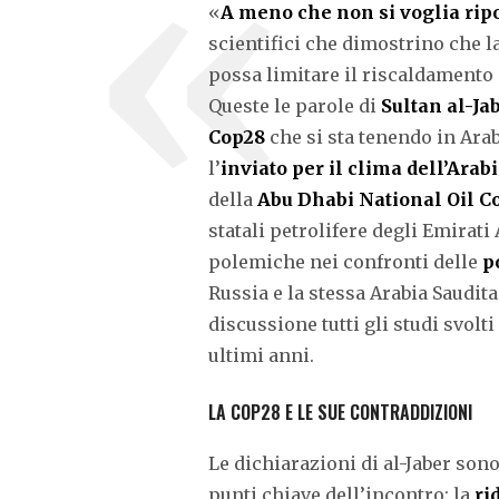
«
A meno che non si voglia rip
scientifici che dimostrino che 
possa limitare il riscaldamento g
Queste le parole di
Sultan al-Ja
Cop28
che si sta tenendo in Arab
l’
inviato per il clima dell’Arab
della
Abu Dhabi National Oil 
statali petrolifere degli Emirati
polemiche nei confronti delle
po
Russia e la stessa Arabia Saudit
discussione tutti gli studi svolt
ultimi anni.
LA COP28 E LE SUE CONTRADDIZIONI
Le dichiarazioni di al-Jaber sono
punti chiave dell’incontro: la
ri