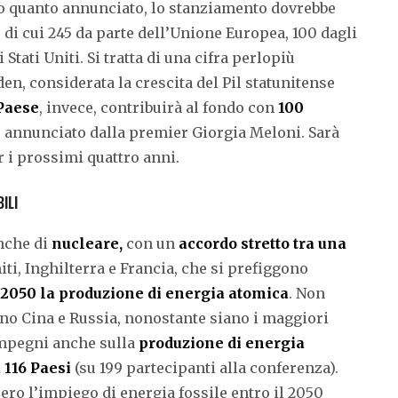
 quanto annunciato, lo stanziamento dovrebbe
, di cui 245 da parte dell’Unione Europea, 100 dagli
 Stati Uniti. Si tratta di una cifra perlopiù
en, considerata la crescita del Pil statunitense
Paese
, invece, contribuirà al fondo con
100
 annunciato dalla premier Giorgia Meloni. Sarà
 i prossimi quattro anni.
ILI
anche di
nucleare,
con un
accordo stretto tra una
Uniti, Inghilterra e Francia, che si prefiggono
il 2050 la produzione di energia atomica
. Non
no Cina e Russia, nonostante siano i maggiori
 Impegni anche sulla
produzione di energia
 116 Paesi
(su 199 partecipanti alla conferenza).
 zero l’impiego di energia fossile entro il 2050