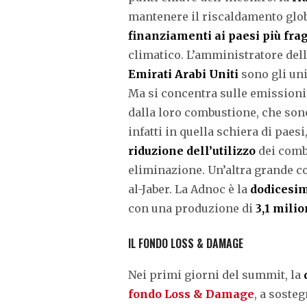
mantenere il riscaldamento global
finanziamenti ai paesi più frag
climatico. L’amministratore dell
Emirati Arabi Uniti
sono gli uni
Ma si concentra sulle emissioni 
dalla loro combustione, che sono
infatti in quella schiera di pae
riduzione dell’utilizzo
dei combu
eliminazione. Un’altra grande c
al-Jaber. La Adnoc è la
dodicesim
con una produzione di
3,1 milio
IL FONDO LOSS & DAMAGE
Nei primi giorni del summit, la
fondo Loss & Damage
, a sosteg