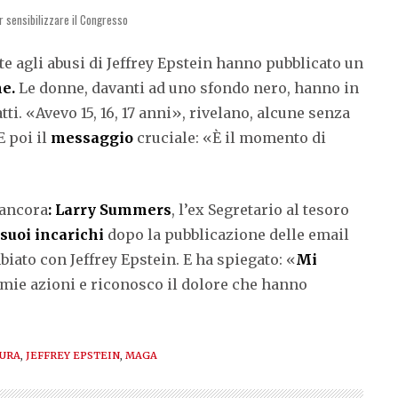
er sensibilizzare il Congresso
te agli abusi di Jeffrey Epstein hanno pubblicato un
ne.
Le donne, davanti ad uno sfondo nero, hanno in
tti. «Avevo 15, 16, 17 anni», rivelano, alcune senza
E poi il
messaggio
cruciale: «È il momento di
 ancora
:
Larry Summers
, l’ex Segretario al tesoro
 suoi incarichi
dopo la pubblicazione delle email
ato con Jeffrey Epstein. E ha spiegato: «
Mi
ie azioni e riconosco il dolore che hanno
TURA
,
JEFFREY EPSTEIN
,
MAGA