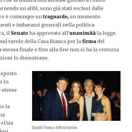
ornendo un alibi, sono già stati esclusi dalle
tro è comunque un
traguardo,
un momento
enti e imbarazzi generali nella politica
a, il
Senato
ha approvato all’
unanimità
la legge.
sul tavolo della Casa Bianca per la
firma
del
 mossa finale e fino alla fine non si ha la certezza
azioni lo dimostrano.
disposto
o in
 stesse
so la
 ha
a «Una
Donald Trump e Jeffrey Epstein
dosi