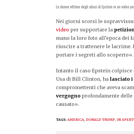
Le donne vittime degli abusi di Epstein in un video p
Nei giorni scorsi le sopravvissu
video
per supportare la
petizio
mano la loro foto all’epoca dei fa
riuscire a trattenere le lacrime. 
portare i segreti allo scoperto».
Intanto il caso Epstein colpisce
Usa di Bill Clinton, ha
lasciato i
compromettenti che aveva scambi
vergogno
profondamente delle m
causato».
TAGS:
AMERICA
,
DONALD TRUMP
,
IN APER