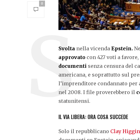
0
Svolta
nella vicenda
Epstein.
Ne
approvato
con 427 voti a favore,
documenti
senza censura del ca
americana, e soprattutto sul pre
l’imprenditore condannato per ab
nel 2008. I file proverebbero il
c
statunitensi.
IL VIA LIBERA: ORA COSA SUCCEDE
Solo il repubblicano
Clay Higgi
documenti su Epstein, spiegando