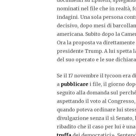
nominati nel file che in realtà, f
indagini. Una sola persona con
decisivo, dopo mesi di barcollam
americana. Subito dopo la Camer
Ora la proposta va direttamente 
presidente Trump. A lui spetta la
del suo operato e le sue dichiar
Se il 17 novembre il tycoon era 
a
pubblicare
i file, il giorno dop
seguito alla domanda sul perché
aspettando il voto al Congresso,
quando poteva ordinare lui stes
divulgazione senza il sì Senato,
ribadito che il caso per lui è un
truffa
dei democratici». Senten