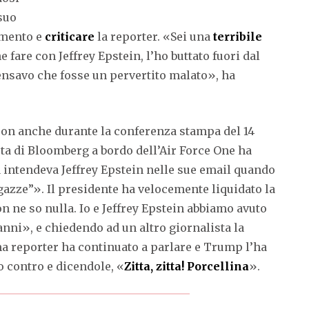
 suo
omento e
criticare
la reporter. «Sei una
terribile
e fare con Jeffrey Epstein, l’ho buttato fuori dal
ensavo che fosse un pervertito malato», ha
oon anche durante la conferenza stampa del 14
a di Bloomberg a bordo dell’Air Force One ha
 intendeva Jeffrey Epstein nelle sue email quando
agazze”». Il presidente ha velocemente liquidato la
ne so nulla. Io e Jeffrey Epstein abbiamo avuto
nni», e chiedendo ad un altro giornalista la
 reporter ha continuato a parlare e Trump l’ha
o contro e dicendole, «
Zitta, zitta! Porcellina
».