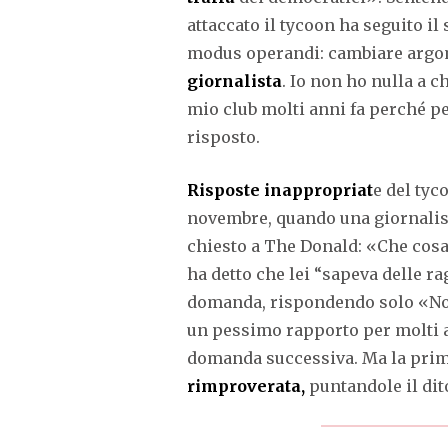
attaccato il tycoon ha seguito il
modus operandi: cambiare arg
giornalista
. Io non ho nulla a ch
mio club molti anni fa perché p
risposto.
Risposte inappropriat
e del tyc
novembre, quando una giornalist
chiesto a The Donald: «Che cosa
ha detto che lei “sapeva delle r
domanda, rispondendo solo «Non 
un pessimo rapporto per molti a
domanda successiva. Ma la prima
rimproverata,
puntandole il dit