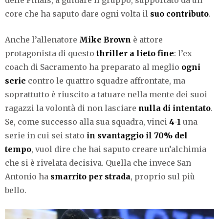
delle Finals, a guidare il gruppo, supportato da un
core che ha saputo dare ogni volta il
suo contributo
.
Anche l’allenatore
Mike Brown
è attore
protagonista di questo
thriller a lieto fine
: l’ex
coach di Sacramento ha preparato al meglio
ogni
serie
contro le quattro squadre affrontate, ma
soprattutto è riuscito a tatuare nella mente dei suoi
ragazzi la volontà di non lasciare
nulla di intentato
.
Se, come successo alla sua squadra, vinci
4-1
una
serie in cui sei stato
in svantaggio il 70% del
tempo
, vuol dire che hai saputo creare un’alchimia
che si è rivelata decisiva. Quella che invece San
Antonio ha
smarrito per strada
, proprio sul più
bello.