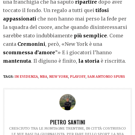
una franchigia che ha saputo
ripartire
dopo aver
toccato il fondo. Un regalo a tutti quei
tifosi
appassionati
che non hanno mai perso la fede per
la squadra del cuore, anche quando disinteressarsi
sarebbe stato indubbiamente
più semplice
. Come
canta
Cremonini
, però, «New York è una
scommessa d’amore
”» E i giocatori l’hanno
mantenuta
. Il digiuno è finito,
la storia
è riscritta.
TAGS:
IN EVIDENZA
,
NBA
,
NEW YORK
,
PLAYOFF
,
SAN ANTONIO SPURS
PIETRO SANTINI
CRESCIUTO TRA LE MONTAGNE TRENTINE, IN CITTÀ COSTRUISCO
LE MIE BASI DA GIORNALISTA. PER FARE DELLO SPORT, LA MIA