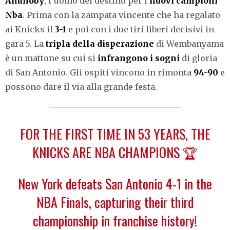
Anunoby
, l’uomo del destino per i
nuovi campioni
Nba
. Prima con la zampata vincente che ha regalato
ai Knicks il
3-1
e poi con i due tiri liberi decisivi in
gara 5. La
tripla della disperazione
di Wembanyama
è un mattone su cui si
infrangono i sogni
di gloria
di San Antonio. Gli ospiti vincono in rimonta
94-90
e
possono dare il via alla grande festa.
FOR THE FIRST TIME IN 53 YEARS, THE
KNICKS ARE NBA CHAMPIONS 🏆
New York defeats San Antonio 4-1 in the
NBA Finals, capturing their third
championship in franchise history!