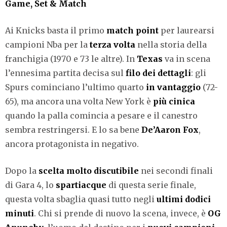
Game, Set & Match
Ai Knicks basta il primo
match point
per laurearsi
campioni Nba per la
terza volta
nella storia della
franchigia (1970 e 73 le altre). In
Texas
va in scena
l’ennesima partita decisa sul
filo dei dettagli
: gli
Spurs cominciano l’ultimo quarto
in vantaggio
(72-
65), ma ancora una volta New York è
più cinica
quando la palla comincia a pesare e il canestro
sembra restringersi. E lo sa bene
De’Aaron Fox
,
ancora protagonista in negativo.
Dopo la
scelta molto discutibile
nei secondi finali
di Gara 4, lo
spartiacque
di questa serie finale,
questa volta sbaglia quasi tutto negli
ultimi dodici
minuti
. Chi si prende di nuovo la scena, invece, è
OG