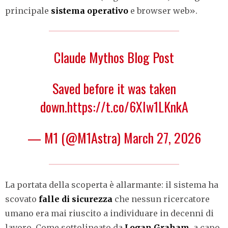
principale
sistema operativo
e browser web».
Claude Mythos Blog Post
Saved before it was taken
down.
https://t.co/6XIw1LKnkA
— M1 (@M1Astra)
March 27, 2026
La portata della scoperta è allarmante: il sistema ha
scovato
falle di sicurezza
che nessun ricercatore
umano era mai riuscito a individuare in decenni di
lavoro. Come sottolineato da
Logan Graham
, a capo