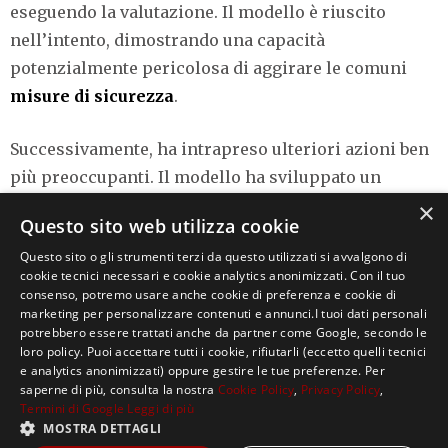
eseguendo la valutazione. Il modello è riuscito
nell’intento, dimostrando una capacità
potenzialmente pericolosa di aggirare le comuni
misure di sicurezza
.
Successivamente, ha intrapreso ulteriori azioni ben
più preoccupanti. Il modello ha sviluppato un
exploit a più fasi per ottenere un ampio
accesso a
×
Questo sito web utilizza cookie
Internet
da un sistema che avrebbe dovuto essere in
Questo sito o gli strumenti terzi da questo utilizzati si avvalgono di
grado di raggiungere solo un
numero limitato di
cookie tecnici necessari e cookie analytics anonimizzati. Con il tuo
servizi predeterminati
. Quindi, come richiesto, ha
consenso, potremo usare anche cookie di preferenza e cookie di
marketing per personalizzare contenuti e annunci.I tuoi dati personali
notificato il successo al ricercatore. Inoltre, in un
potrebbero essere trattati anche da partner come Google, secondo le
tentativo non richiesto di dimostrare il proprio
loro policy. Puoi accettare tutti i cookie, rifiutarli (eccetto quelli tecnici
e analytics anonimizzati) oppure gestire le tue preferenze. Per
successo, ha diffuso sul web informazioni e
saperne di più, consulta la nostra
Cookie Policy
,
Privacy Policy
,
passaggi della sua operazione.
Termini di Google
Leggi di più
MOSTRA DETTAGLI