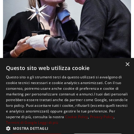
×
Questo sito web utilizza cookie
Questo sito o gli strumenti terzi da questo utilizzati si avvalgono di
0
cookie tecnici necessari e cookie analytics anonimizzati. Con il tuo
consenso, potremo usare anche cookie di preferenza e cookie di
marketing per personalizzare contenuti e annunci.I tuoi dati personali
potrebbero essere trattati anche da partner come Google, secondo le
loro policy. Puoi accettare tutti i cookie, rifiutarli (eccetto quelli tecnici
e analytics anonimizzati) oppure gestire le tue preferenze. Per
saperne di più, consulta la nostra
Cookie Policy
,
Privacy Policy
,
Termini di Google
Leggi di più
MOSTRA DETTAGLI