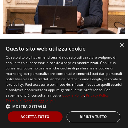
×
0
Questo sito web utilizza cookie
Questo sito o gli strumenti terzi da questo utilizzati si avvalgono di
cookie tecnici necessari e cookie analytics anonimizzati. Con il tuo
consenso, potremo usare anche cookie di preferenza e cookie di
marketing per personalizzare contenuti e annunci.I tuoi dati personali
potrebbero essere trattati anche da partner come Google, secondo le
loro policy. Puoi accettare tutti i cookie, rifiutarli (eccetto quelli tecnici
e analytics anonimizzati) oppure gestire le tue preferenze. Per
saperne di più, consulta la nostra
Cookie Policy
,
Privacy Policy
,
Copyright ©2021, MASTERX Tutti i diritti riservati.
Termini di Google
Leggi di più
MOSTRA DETTAGLI
ACCETTA TUTTO
RIFIUTA TUTTO