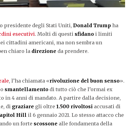
 presidente degli Stati Uniti,
Donald Trump
ha
rdini esecutivi
. Molti di questi
sfidano
i limiti
dei cittadini americani, ma non sembra un
ben chiaro la
direzione
da prendere.
rale
, l’ha chiamata «
rivoluzione del buon senso
».
llo
smantellamento
di tutto ciò che l’ormai ex
o in 4 anni di mandato. A partire dalla decisione,
e, di
graziare
gli oltre
1.500 rivoltosi
accusati di
Capitol Hill
il 6 gennaio 2021. Lo stesso attacco che
ando un forte
scossone
alle fondamenta della