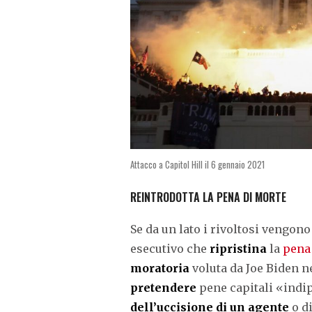
Attacco a Capitol Hill il 6 gennaio 2021
REINTRODOTTA LA PENA DI MORTE
Se da un lato i rivoltosi vengon
esecutivo che
ripristina
la
pena
moratoria
voluta da Joe Biden ne
pretendere
pene capitali «indip
dell’uccisione di un agente
o di