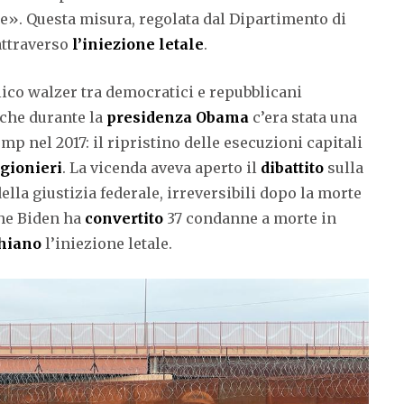
e». Questa misura, regolata dal Dipartimento di
 attraverso
l’iniezione
letale
.
clico walzer tra democratici e repubblicani
nche durante la
presidenza Obama
c’era stata una
p nel 2017: il ripristino delle esecuzioni capitali
igionieri
. La vicenda aveva aperto il
dibattito
sulla
ella giustizia federale, irreversibili dopo la morte
che Biden ha
convertito
37 condanne a morte in
chiano
l’iniezione letale.