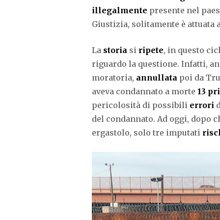
illegalmente
presente nel paes
Giustizia, solitamente è attuata
La
storia
si
ripete
, in questo ci
riguardo la questione. Infatti, a
moratoria,
annullata
poi da Trum
aveva condannato a morte
13 pr
pericolosità di possibili
errori
d
del condannato. Ad oggi, dopo 
ergastolo, solo tre imputati
ris