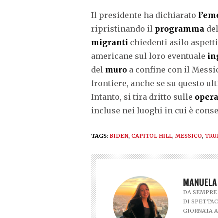
Il presidente ha dichiarato
l’em
ripristinando il
programma
del
migranti
chiedenti asilo aspett
americane sul loro eventuale
in
del
muro
a confine con il Messico
frontiere, anche se su questo u
Intanto, si tira dritto sulle
opera
incluse nei luoghi in cui è cons
TAGS:
BIDEN
,
CAPITOL HILL
,
MESSICO
,
TRU
MANUELA
DA SEMPRE 
DI SPETTAC
GIORNATA A