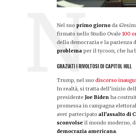
Nel suo
primo giorno
da 47esimo
firmato nello Studio Ovale
100 o
della democrazia e la pazienza 
problema
per il tycoon, che ha 
GRAZIATI I RIVOLTOSI DI CAPITOL HILL
Trump, nel suo
discorso inaugu
In realtà, si tratta dell’inizio de
presidente
Joe Biden
ha costruit
promessa in campagna elettoral
aver partecipato
all’assalto di 
sconvolse
il mondo moderno, d
democrazia americana
.