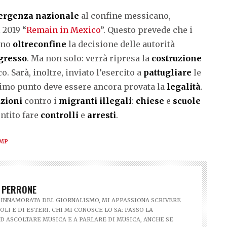
ergenza nazionale
al confine messicano,
 2019 “
Remain in Mexico
”. Questo prevede che i
ino
oltreconfine
la decisione delle autorità
gresso
. Ma non solo: verrà ripresa la
costruzione
. Sarà, inoltre, inviato l’esercito a
pattugliare
le
ltimo punto deve essere ancora provata la
legalità
.
zioni
contro i
migranti illegali
:
chiese
e
scuole
entito fare
controlli
e
arresti
.
MP
 PERRONE
INNAMORATA DEL GIORNALISMO, MI APPASSIONA SCRIVERE
OLI E DI ESTERI. CHI MI CONOSCE LO SA: PASSO LA
D ASCOLTARE MUSICA E A PARLARE DI MUSICA, ANCHE SE