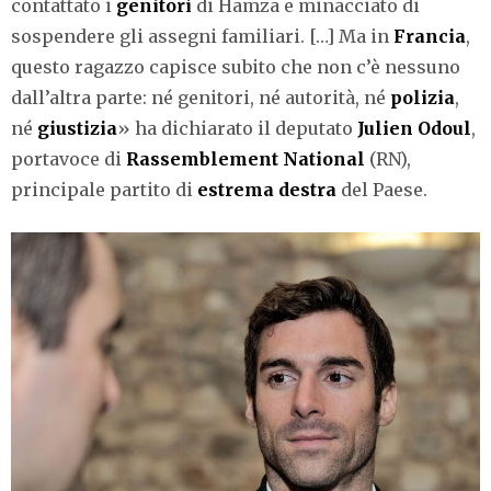
contattato i
genitori
di Hamza e minacciato di
sospendere gli assegni familiari. […] Ma in
Francia
,
questo ragazzo capisce subito che non c’è nessuno
dall’altra parte: né genitori, né autorità, né
polizia
,
né
giustizia
» ha dichiarato il deputato
Julien Odoul
,
portavoce di
Rassemblement National
(RN),
principale partito di
estrema destra
del Paese.