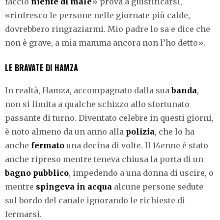
faccio
niente di male
» prova a giustificarsi,
«rinfresco le persone nelle giornate più calde,
dovrebbero ringraziarmi. Mio padre lo sa e dice che
non è grave, a mia mamma ancora non l’ho detto».
LE BRAVATE DI HAMZA
In realtà, Hamza, accompagnato dalla sua
banda
,
non si limita a qualche schizzo allo sfortunato
passante di turno. Diventato celebre in questi giorni,
è noto almeno da un anno alla
polizia
, che lo ha
anche
fermato
una decina di volte. Il 14enne è stato
anche ripreso mentre teneva chiusa la porta di un
bagno pubblico
, impedendo a una donna di uscire, o
mentre
spingeva in acqua
alcune persone sedute
sul bordo del canale ignorando le richieste di
fermarsi.