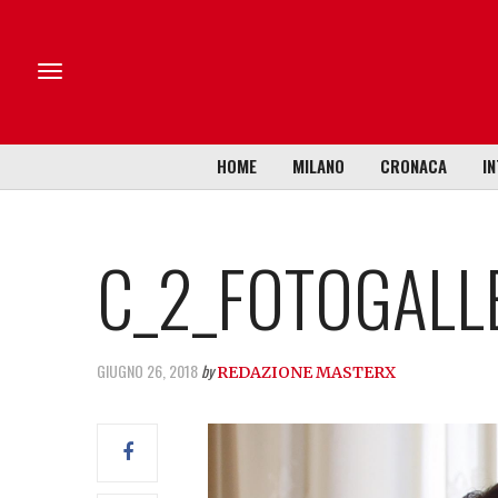
HOME
MILANO
CRONACA
IN
C_2_FOTOGALL
GIUGNO 26, 2018
by
REDAZIONE MASTERX