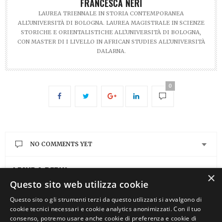
FRANCESCA NERI
LAUREA TRIENNALE IN STORIA CONTEMPORANEA
ALL'UNIVERSITÀ DI BOLOGNA. LAUREA MAGISTRALE IN SCIENZE
STORICHE E ORIENTALISTICHE ALL'UNIVERSITÀ DI BOLOGNA,
CON MASTER DI I LIVELLO IN AFRICAN STUDIES ALL'UNIVERSITÀ
DALARNA.
0
NO COMMENTS YET
LEAVE A REPLY
×
Questo sito web utilizza cookie
You must be
logged in
to post a comment.
Questo sito o gli strumenti terzi da questo utilizzati si avvalgono di
cookie tecnici necessari e cookie analytics anonimizzati. Con il tuo
consenso, potremo usare anche cookie di preferenza e cookie di