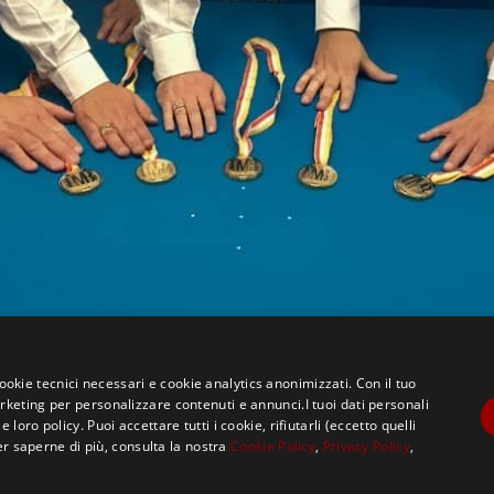
cookie tecnici necessari e cookie analytics anonimizzati. Con il tuo
eting per personalizzare contenuti e annunci.I tuoi dati personali
ro policy. Puoi accettare tutti i cookie, rifiutarli (eccetto quelli
er saperne di più, consulta la nostra
Cookie Policy
,
Privacy Policy
,
Copyright ©2021, MASTERX Tutti i diritti riservati.