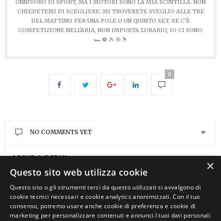
ONNIVORO DI SPORT, MA I MOTORI SONO LA MIA SCINTILLA. NON
CHIEDETEMI DI SCEGLIERE: MI TROVERETE SVEGLIO ALLE TRE
DEL MATTINO PER UNA POLE O UN QUINTO SET. SE C'È
COMPETIZIONE NELL'ARIA, NON IMPORTA L'ORARIO, IO CI SONO.
🏎️ ⚽ 🎾 🎯 ⛷️
0
NO COMMENTS YET
LEAVE A REPLY
×
Questo sito web utilizza cookie
You must be
logged in
to post a comment.
Questo sito o gli strumenti terzi da questo utilizzati si avvalgono di
cookie tecnici necessari e cookie analytics anonimizzati. Con il tuo
consenso, potremo usare anche cookie di preferenza e cookie di
marketing per personalizzare contenuti e annunci.I tuoi dati personali