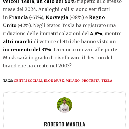
veicoli Tesla
,
un calo del 60%
rispetto allo stesso
mese del 2024. Analoghi cali si sono verificati
in
Francia
(-63%),
Norvegia
(-38%) e
Regno
Unito
(-12%). Negli States Tesla ha registrato una
riduzione delle immatricolazioni del
4,8%
, mentre
altri
marchi
di vetture elettriche hanno visto un
incremento
del
31%
. La concorrenza è alle porte.
Musk sarà in grado di risollevare il destino del
brand che ha creato nel 2003?
TAGS:
CENTRI SOCIALI
,
ELON MUSK
,
MILANO
,
PROTESTA
,
TESLA
ROBERTO MANELLA