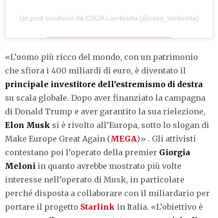
Un post condiviso da CSOA Lambretta (@csoa_lambretta)
«L’uomo più ricco del mondo, con un patrimonio
che sfiora i 400 miliardi di euro, è diventato il
principale
investitore
dell’estremismo
di
destra
su scala globale. Dopo aver finanziato la campagna
di Donald Trump e aver garantito la sua rielezione,
Elon
Musk
si è rivolto all’Europa, sotto lo slogan di
Make Europe Great Again (
MEGA
)» . Gli attivisti
contestano poi l’operato della premier
Giorgia
Meloni
in quanto avrebbe mostrato più volte
interesse nell’operato di Musk, in particolare
perché disposta a collaborare con il miliardario per
portare il progetto
Starlink
in Italia. «L’obiettivo è