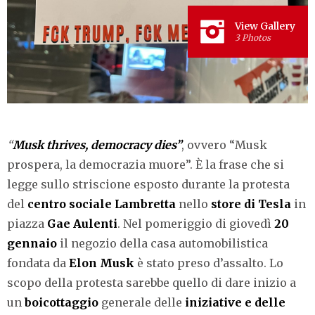
View Gallery
3 Photos
“
Musk thrives, democracy dies”
, ovvero “Musk
prospera, la democrazia muore”. È la frase che si
legge sullo striscione esposto durante la protesta
del
centro sociale Lambretta
nello
store di
Tesla
in
piazza
Gae
Aulenti
. Nel pomeriggio di giovedì
20
gennaio
il negozio della casa automobilistica
fondata da
Elon
Musk
è stato preso d’assalto. Lo
scopo della protesta sarebbe quello di dare inizio a
un
boicottaggio
generale delle
iniziative
e delle