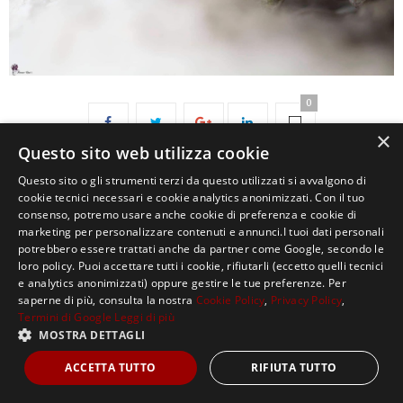
0
×
Questo sito web utilizza cookie
Questo sito o gli strumenti terzi da questo utilizzati si avvalgono di
cookie tecnici necessari e cookie analytics anonimizzati. Con il tuo
consenso, potremo usare anche cookie di preferenza e cookie di
marketing per personalizzare contenuti e annunci.I tuoi dati personali
potrebbero essere trattati anche da partner come Google, secondo le
loro policy. Puoi accettare tutti i cookie, rifiutarli (eccetto quelli tecnici
Copyright ©2021, MASTERX Tutti i diritti riservati.
e analytics anonimizzati) oppure gestire le tue preferenze. Per
saperne di più, consulta la nostra
Cookie Policy
,
Privacy Policy
,
Termini di Google
Leggi di più
MOSTRA DETTAGLI
ACCETTA TUTTO
RIFIUTA TUTTO