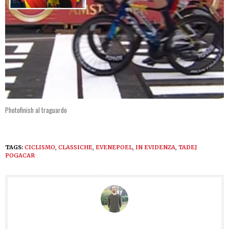
Photofinish al traguardo
TAGS:
CICLISMO
,
CLASSICHE
,
EVENEPOEL
,
IN EVIDENZA
,
TADEJ
POGACAR