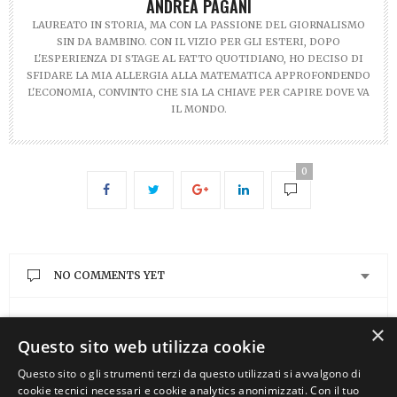
ANDREA PAGANI
LAUREATO IN STORIA, MA CON LA PASSIONE DEL GIORNALISMO
SIN DA BAMBINO. CON IL VIZIO PER GLI ESTERI, DOPO
L'ESPERIENZA DI STAGE AL FATTO QUOTIDIANO, HO DECISO DI
SFIDARE LA MIA ALLERGIA ALLA MATEMATICA APPROFONDENDO
L'ECONOMIA, CONVINTO CHE SIA LA CHIAVE PER CAPIRE DOVE VA
IL MONDO.
0
NO COMMENTS YET
LEAVE A REPLY
×
Questo sito web utilizza cookie
You must be
logged in
to post a comment.
Questo sito o gli strumenti terzi da questo utilizzati si avvalgono di
cookie tecnici necessari e cookie analytics anonimizzati. Con il tuo