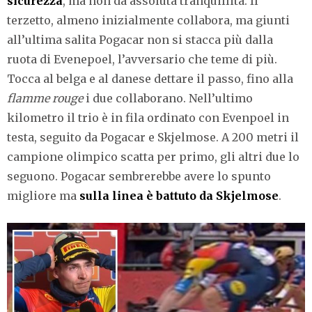
sicurezza
, ma non da assoluta tranquillità. Il
terzetto, almeno inizialmente collabora, ma giunti
all’ultima salita Pogacar non si stacca più dalla
ruota di Evenepoel, l’avversario che teme di più.
Tocca al belga e al danese dettare il passo, fino alla
flamme rouge
i due collaborano. Nell’ultimo
kilometro il trio è in fila ordinato con Evenpoel in
testa, seguito da Pogacar e Skjelmose. A 200 metri il
campione olimpico scatta per primo, gli altri due lo
seguono. Pogacar sembrerebbe avere lo spunto
migliore ma
sulla linea è battuto da Skjelmose
.