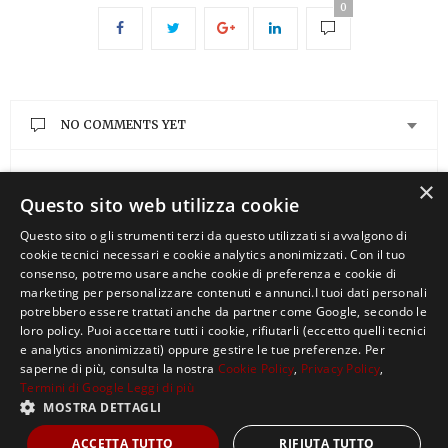
0
NO COMMENTS YET
LEAVE A REPLY
×
Questo sito web utilizza cookie
You must be
logged in
to post a comment.
Questo sito o gli strumenti terzi da questo utilizzati si avvalgono di
cookie tecnici necessari e cookie analytics anonimizzati. Con il tuo
consenso, potremo usare anche cookie di preferenza e cookie di
marketing per personalizzare contenuti e annunci.I tuoi dati personali
potrebbero essere trattati anche da partner come Google, secondo le
loro policy. Puoi accettare tutti i cookie, rifiutarli (eccetto quelli tecnici
e analytics anonimizzati) oppure gestire le tue preferenze. Per
saperne di più, consulta la nostra
Cookie Policy
,
Privacy Policy
,
Termini di Google
Leggi di più
MOSTRA DETTAGLI
Copyright ©2021, MASTERX Tutti i diritti riservati.
ACCETTA TUTTO
RIFIUTA TUTTO