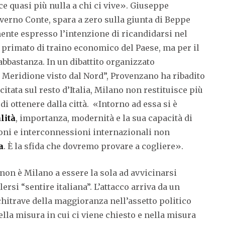
e quasi più nulla a chi ci vive». Giuseppe
overno Conte, spara a zero sulla giunta di Beppe
mente espresso l’intenzione di ricandidarsi nel
uo primato di traino economico del Paese, ma per il
bbastanza. In un dibattito organizzato
l Meridione visto dal Nord”, Provenzano ha ribadito
itata sul resto d’Italia, Milano non restituisce più
i ottenere dalla città.
«Intorno ad essa si è
lità
, importanza, modernità e la sua capacità di
ioni e interconnessioni internazionali non
a
. È la sfida che dovremo provare a cogliere».
 non è Milano a essere la sola ad avvicinarsi
lersi “sentire italiana”. L’attacco arriva da un
hitrave della maggioranza nell’assetto politico
lla misura in cui ci viene chiesto e nella misura