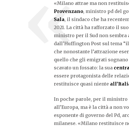
«Milano attrae ma non restituisc
Provenzano
, ministro pd del g
Sala
, il sindaco che ha recente
2021. La città ha rafforzato il s
ministro per il Sud non sembra a
dall’Huffington Post sul tema “i
che nonostante l’attrazione eserc
quello che gli emigrati sognano d
scavato un fossato: la sua
centra
essere protagonista delle relaz
restituisce quasi niente
all’Itali
In poche parole, per il ministro
all’Europa, ma è la città a non vo
esponente di governo del Pd, arc
milanese.
«Milano restituisce ne