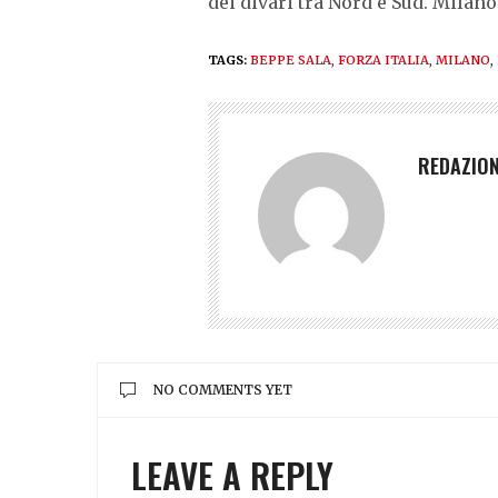
dei divari tra Nord e Sud. Milan
TAGS:
BEPPE SALA
,
FORZA ITALIA
,
MILANO
,
REDAZIO
NO COMMENTS YET
LEAVE A REPLY