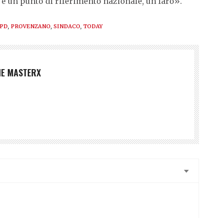
o è un punto di riferimento nazionale, un faro».
PD
,
PROVENZANO
,
SINDACO
,
TODAY
NE MASTERX