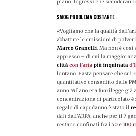
piano. Ingressi che scenderanno
SMOG PROBLEMA COSTANTE
«Vogliamo che la qualità dell’a
abbattute le emissioni di polver
Marco Granelli
. Ma non è così s
appresso – di cui la maggioranza
città
con l’aria
più inquinata
d’I
lontano. Basta pensare che sui 
quantitativo consentito delle 
anno Milano era fuorilegge già a
concentrazione di particolato è 
regalo di capodanno è stato il
r
dati dell’ARPA, anche per il 7 g
restano confinati fra i
50 e 100