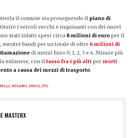
atterla il comune sta proseguendo il
piano di
ituire i veicoli vecchi e inquinanti con dei nuovi
no stati infatti spesi circa
8 milioni di euro
per il
o
, mentre bandi per un totale di oltre
6 milioni di
ottamazione
di mezzi Euro 0, 1, 2, 3 e 4. Misure più
la milanese, con il
tasso fra i più alti
per
morti
nto a causa dei mezzi di trasporto
.
ELLI
,
MILANO
,
SMOG
,
ZTL
NE MASTERX