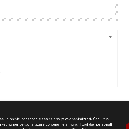
.
cookie tecnici necessari e cookie analytics anonimizzati. Con il tuo
eting per personalizzare contenuti e annunci.I tuoi dati personali