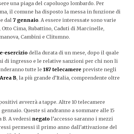
sere una piaga del capoluogo lombardo. Per
ma, il comune ha disposto la messa in funzione di
re dal
7 gennaio
. A essere interessate sono varie
o, Otto Cima, Rubattino, Caduti di Marcinelle,
lmanova, Cambini e Clitumno.
e-esercizio
della durata di un mese, dopo il quale
ni di ingresso e le relative sanzioni per chi non li
cenderanno tutte le
187
telecamere
previste negli
Area B
, la più grande d’Italia, comprendente oltre
positivi avverrà a tappe. Altre 10 telecamere
13 gennaio. Queste si andranno a sommare alle 15
a B. A vedersi
negato
l’accesso saranno i mezzi
ressi permessi il primo anno dall’attivazione del