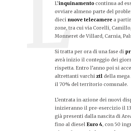
L’
inquinamento
continua ad es
ovviare almeno parte del proble
dieci
nuove telecamere
a parti
zone, tra cui via Corelli, Camill
Monneret de Villard, Carnia, Pa
Si tratta per ora di una fase di
pr
avrà inizio il conteggio dei gior
rispetta. Entro l’anno poi si ac
altrettanti varchi
ztl
della mega
il 70% del territorio comunale.
L’entrata in azione dei nuovi dis
inizieranno il pre-esercizio il 
già presenti dalla nascita di Are
fino al diesel
Euro 4
, con 50 ing