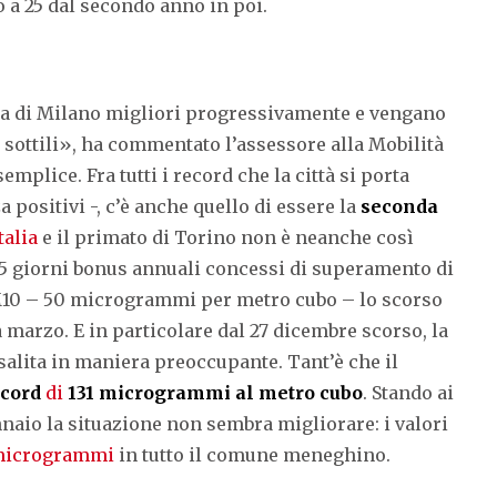
 a 25 dal secondo anno in poi.
ria di Milano migliori progressivamente e vengano
i sottili», ha commentato l’assessore alla Mobilità
emplice. Fra tutti i record che la città si porta
 positivi -, c’è anche quello di essere la
seconda
talia
e il primato di Torino non è neanche così
35 giorni bonus annuali concessi di superamento di
PM10 – 50 microgrammi per metro cubo – lo scorso
 marzo. E in particolare dal 27 dicembre scorso, la
salita in maniera preoccupante. Tant’è che il
ecord
di
131 microgrammi al metro cubo
. Stando ai
ennaio la situazione non sembra migliorare: i valori
 microgrammi
in tutto il comune meneghino.