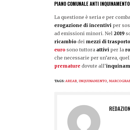
PIANO COMUNALE ANTI INQUINAMENTO
La questione è seria e per comb
erogazione di incentivi
per sost
ad emissioni minori. Nel
2019
so
ricambio
dei
mezzi di trasport
euro
sono tuttora
attivi
per la
r
che necessarie per un’area, quel
premature
dovute all’
inquiname
TAGS:
AREAB
,
INQUINAMENTO
,
MARCOGRAN
REDAZIO