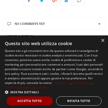
NO COMMENTS YET
LEAVE A REPLY
×
Questo sito web utilizza cookie
You must be
logged in
to post a comment.
Questo sito o gli strumenti terzi da questo utilizzati si avvalgono di
cookie tecnici necessari e cookie analytics anonimizzati. Con il tuo
consenso, potremo usare anche cookie di preferenza e cookie di
marketing per personalizzare contenuti e annunci.I tuoi dati personali
potrebbero essere trattati anche da partner come Google, secondo le
loro policy. Puoi accettare tutti i cookie, rifiutarli (eccetto quelli tecnici
e analytics anonimizzati) oppure gestire le tue preferenze. Per
saperne di più, consulta la nostra
Cookie Policy
,
Privacy Policy
,
Termini di Google
Leggi di più
MOSTRA DETTAGLI
Copyright ©2021, MASTERX Tutti i diritti riservati.
ACCETTA TUTTO
RIFIUTA TUTTO