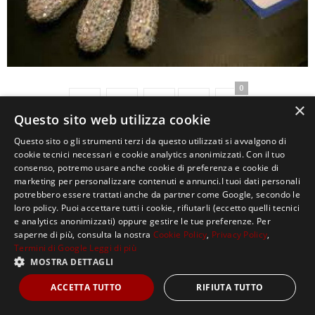
0
×
Questo sito web utilizza cookie
Questo sito o gli strumenti terzi da questo utilizzati si avvalgono di
cookie tecnici necessari e cookie analytics anonimizzati. Con il tuo
consenso, potremo usare anche cookie di preferenza e cookie di
marketing per personalizzare contenuti e annunci.I tuoi dati personali
potrebbero essere trattati anche da partner come Google, secondo le
loro policy. Puoi accettare tutti i cookie, rifiutarli (eccetto quelli tecnici
e analytics anonimizzati) oppure gestire le tue preferenze. Per
Copyright ©2021, MASTERX Tutti i diritti riservati.
saperne di più, consulta la nostra
Cookie Policy
,
Privacy Policy
,
Termini di Google
Leggi di più
MOSTRA DETTAGLI
ACCETTA TUTTO
RIFIUTA TUTTO