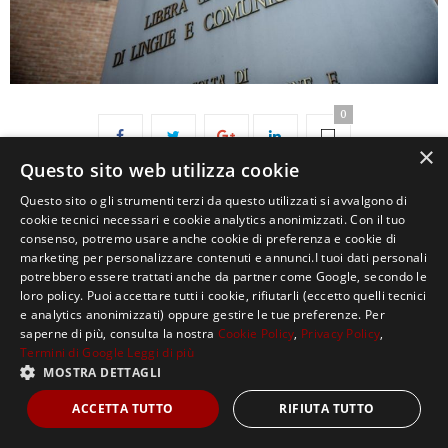
0
×
Questo sito web utilizza cookie
Questo sito o gli strumenti terzi da questo utilizzati si avvalgono di
cookie tecnici necessari e cookie analytics anonimizzati. Con il tuo
consenso, potremo usare anche cookie di preferenza e cookie di
marketing per personalizzare contenuti e annunci.I tuoi dati personali
potrebbero essere trattati anche da partner come Google, secondo le
loro policy. Puoi accettare tutti i cookie, rifiutarli (eccetto quelli tecnici
Copyright ©2021, MASTERX Tutti i diritti riservati.
e analytics anonimizzati) oppure gestire le tue preferenze. Per
saperne di più, consulta la nostra
Cookie Policy
,
Privacy Policy
,
Termini di Google
Leggi di più
MOSTRA DETTAGLI
ACCETTA TUTTO
RIFIUTA TUTTO