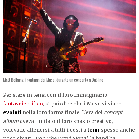
Matt Bellamy, frontman dei Muse, durante un concerto a Dublino
Per stare in tema con il loro immaginario
fantascientifico
, si può dire che i Muse si siano
evoluti
nella loro forma finale. L’era dei
concept
album
aveva limitato il loro spazio creativo,
volevano attenersi a tutti i costi a
temi
spesso anche
poco chiari. Con
The Wow! Signal,
la band ha