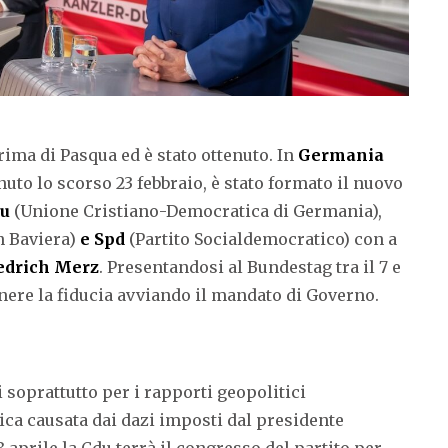
rima di Pasqua ed è stato ottenuto. In
Germania
nuto lo scorso 23 febbraio, è stato formato il nuovo
u
(Unione Cristiano-Democratica di Germania),
n Baviera)
e Spd
(Partito Socialdemocratico) con a
edrich Merz
. Presentandosi al Bundestag tra il 7 e
nere la fiducia avviando il mandato di Governo.
i soprattutto per i rapporti geopolitici
ica causata dai dazi imposti dal presidente
 aprile la Cdu terrà il congresso del partito per