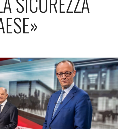
LA SICUREZZA
AESE»