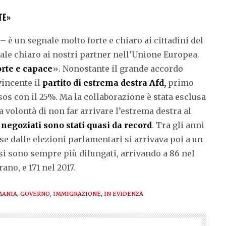
TE»
 è un segnale molto forte e chiaro ai cittadini del
ale chiaro ai nostri partner nell’Unione Europea.
rte e capace
». Nonostante il grande accordo
vincente il
partito di estrema destra Afd,
primo
sos con il 25%. Ma la collaborazione è stata esclusa
la volontà di non far arrivare l’estrema destra al
i
negoziati sono stati quasi da record
. Tra gli anni
se dalle elezioni parlamentari si arrivava poi a un
si sono sempre più dilungati, arrivando a 86 nel
ano, e 171 nel 2017.
MANIA
,
GOVERNO
,
IMMIGRAZIONE
,
IN EVIDENZA