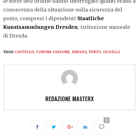
le forze dell’ordine hanno interrogato quanti erano a
conoscenza della situazione sulla sicurezza del
posto, compresi i dipendenti
Staatliche
Kunstsammlungen Dresden
, istituzione museale
di Dresda.
TAGS:
CASTELLO
,
CORONA SASSONE
,
DRESDA
,
FURTO
,
GIOIELLI
REDAZIONE MASTERX
0