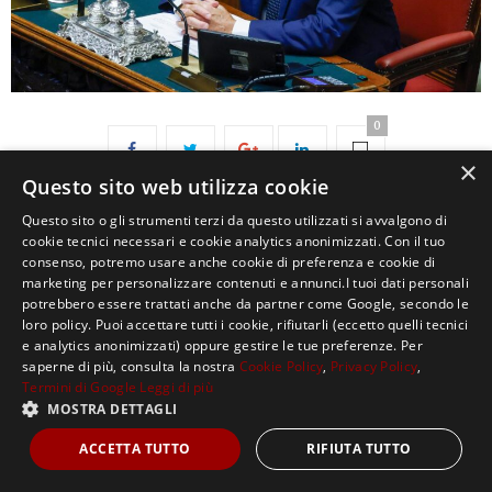
0
×
Questo sito web utilizza cookie
Questo sito o gli strumenti terzi da questo utilizzati si avvalgono di
cookie tecnici necessari e cookie analytics anonimizzati. Con il tuo
consenso, potremo usare anche cookie di preferenza e cookie di
marketing per personalizzare contenuti e annunci.I tuoi dati personali
potrebbero essere trattati anche da partner come Google, secondo le
loro policy. Puoi accettare tutti i cookie, rifiutarli (eccetto quelli tecnici
Copyright ©2021, MASTERX Tutti i diritti riservati.
e analytics anonimizzati) oppure gestire le tue preferenze. Per
saperne di più, consulta la nostra
Cookie Policy
,
Privacy Policy
,
Termini di Google
Leggi di più
MOSTRA DETTAGLI
ACCETTA TUTTO
RIFIUTA TUTTO