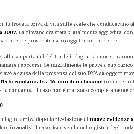
i, fu trovata priva di vita sulle scale che conducevano a
to 2007
. La giovane era stata brutalmente aggredita, con
probabilmente provocate da un oggetto contundente.
i alla scoperta del delitto, le indagini si concentraron
iamare i soccorsi. Se inizialmente le prove a suo carico
ravò a causa della presenza del suo DNA su oggetti trovat
015
fu
condannato a 16 anni di reclusione
in via defin
e la condanna, il caso non è mai stato completamente c
SO
indagini arriva dopo la rivelazione di
nuove evidenze s
ere in analisi il caso, iscrivendo nel registro degli ind