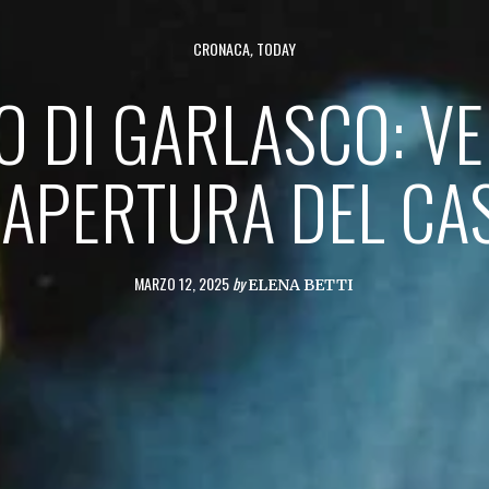
CRONACA
,
TODAY
O DI GARLASCO: V
IAPERTURA DEL CA
MARZO 12, 2025
by
ELENA BETTI