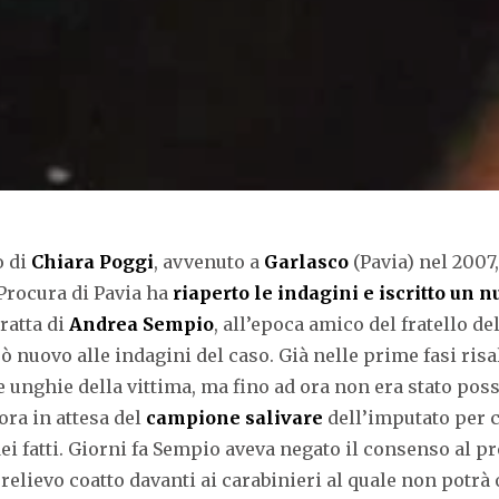
o di
Chiara Poggi
, avvenuto a
Garlasco
(Pavia) nel 2007,
 Procura di Pavia ha
riaperto le indagini e iscritto un 
tratta di
Andrea Sempio
, all’epoca amico del fratello d
 nuovo alle indagini del caso. Già nelle prime fasi risal
le unghie della vittima, ma fino ad ora non era stato pos
ora in attesa del
campione salivare
dell’imputato per c
dei fatti. Giorni fa Sempio aveva negato il consenso al 
 prelievo coatto davanti ai carabinieri al quale non potrà