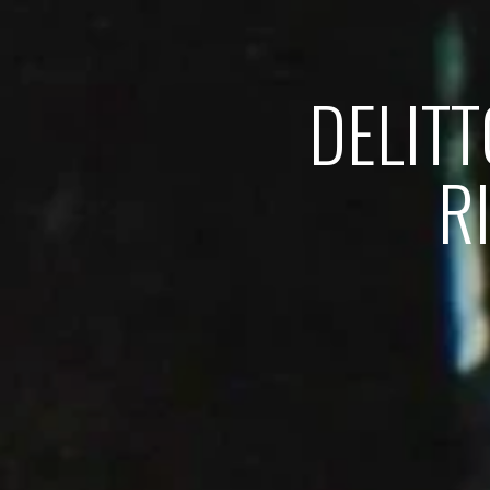
DELITT
R