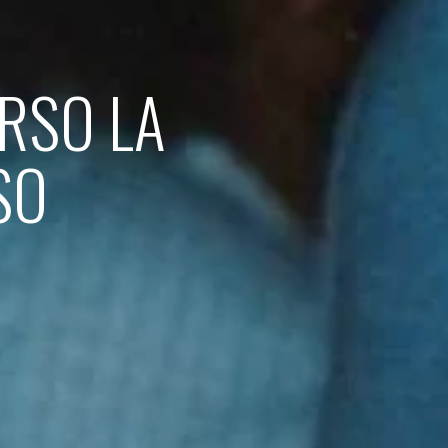
ERSO LA
SO