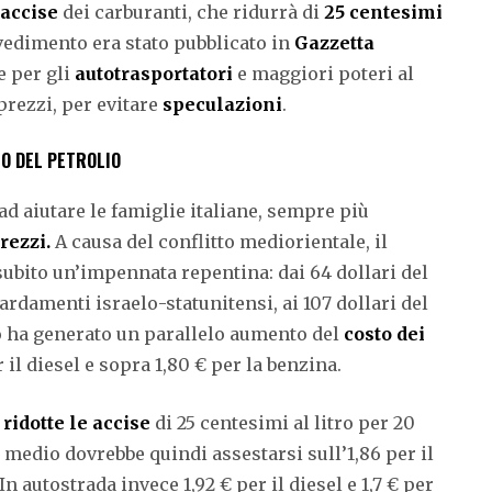
 accise
dei carburanti, che ridurrà di
25 centesimi
vvedimento era stato pubblicato in
Gazzetta
e per gli
autotrasportatori
e maggiori poteri al
prezzi, per evitare
speculazioni
.
ZO DEL PETROLIO
d aiutare le famiglie italiane, sempre più
rezzi.
A causa del conflitto mediorientale, il
 subito un’impennata repentina: dai 64 dollari del
ardamenti israelo-statunitensi, ai 107 dollari del
o ha generato un parallelo aumento del
costo dei
per il diesel e sopra 1,80 € per la benzina.
o
ridotte le accise
di 25 centesimi al litro per 20
o medio dovrebbe quindi assestarsi sull’1,86 per il
In autostrada invece 1,92 € per il diesel e 1,7 € per