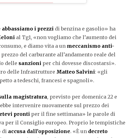
e
abbassiamo i prezzi
di benzina e gasolio» ha
Meloni
al Tg1, «non vogliamo che l’aumento dei
i consumo, e diamo vita a un
meccanismo anti-
il prezzo del carburante all’andamento reale del
do delle
sanzioni
per chi dovesse discostarsi».
ro delle Infrastrutture
Matteo Salvini
: «gli
petto a tedeschi, francesi e spagnoli».
ulla magistratura
, previsto per domenica 22 e
rebbe intervenire nuovamente sul prezzo dei
etevi pronti
per il fine settimana» le parole di
va per il Consiglio europeo. Proprio le tempistiche
 di
accusa dall’opposizione
. «È un
decreto