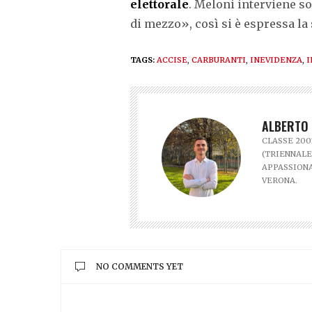
elettorale
. Meloni interviene s
di mezzo», così si è espressa la
TAGS:
ACCISE
,
CARBURANTI
,
INEVIDENZA
,
I
ALBERTO
CLASSE 200
(TRIENNALE
APPASSIONA
VERONA.
NO COMMENTS YET