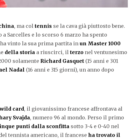
china
, ma col
tennis
se la cava già piuttosto bene.
to a Sarcelles e lo scorso 6 marzo ha spento
ha vinto la sua prima partita in
un Master 1000
ne
della storia
a riuscirci, il
terzo
nel ventunesimo
i 2000 solamente
Richard Gasquet
(15 anni e 301
ael Nadal
(16 anni e 315 giorni), un anno dopo
wild card
, il giovanissimo francese affrontava al
hary Svajda
, numero 96 al mondo. Perso il primo
inque punti dalla sconfitta
sotto 3-4 e 0-40 nel
del tennista americano, il francese
ha trovato il