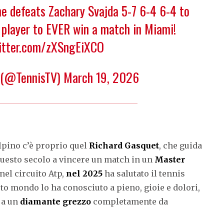
e defeats Zachary Svajda 5-7 6-4 6-4 to
player to EVER win a match in Miami!
witter.com/zXSngEiXCO
 (@TennisTV)
March 19, 2026
alpino c’è proprio quel
Richard Gasquet
, che guida
uesto secolo a vincere un match in un
Master
nel circuito Atp,
nel 2025
ha salutato il tennis
sto mondo lo ha conosciuto a pieno, gioie e dolori,
e a un
diamante grezzo
completamente da