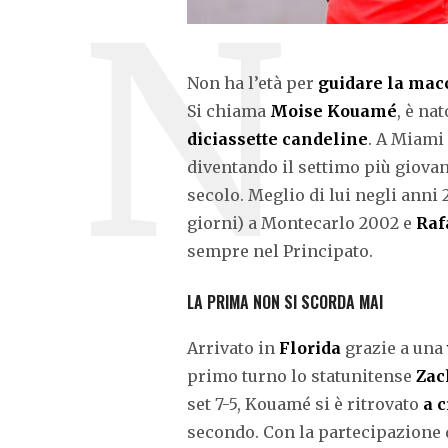
Non ha l’età per
guidare la mac
Si chiama
Moise Kouamé
, è na
diciassette candeline
. A Miami 
diventando il settimo più giova
secolo. Meglio di lui negli ann
giorni) a Montecarlo 2002 e
Raf
sempre nel Principato.
LA PRIMA NON SI SCORDA MAI
Arrivato in
Florida
grazie a una
primo turno lo statunitense
Zac
set 7-5, Kouamé si è ritrovato
a c
secondo. Con la partecipazione 