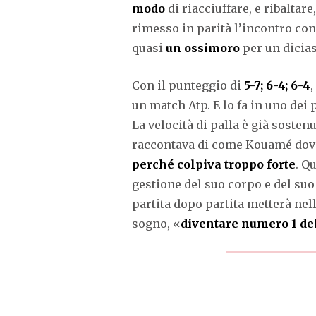
modo
di riacciuffare, e ribaltar
rimesso in parità l’incontro co
quasi
un ossimoro
per un dicias
Con il punteggio di
5-7; 6-4; 6-4
,
un match Atp. E lo fa in uno dei
La velocità di palla è già sosten
raccontava di come Kouamé dove
perché colpiva troppo forte
. Q
gestione del suo corpo e del suo
partita dopo partita metterà nell
sogno, «
diventare numero 1 d