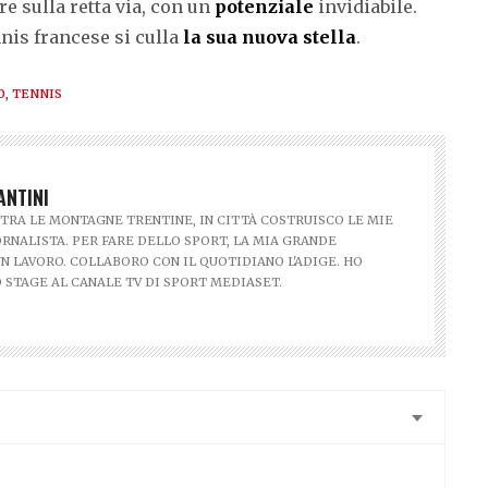
re sulla retta via, con un
potenziale
invidiabile.
ennis francese si culla
la sua nuova stella
.
0
,
TENNIS
ANTINI
TRA LE MONTAGNE TRENTINE, IN CITTÀ COSTRUISCO LE MIE
ORNALISTA. PER FARE DELLO SPORT, LA MIA GRANDE
UN LAVORO. COLLABORO CON IL QUOTIDIANO L'ADIGE. HO
 STAGE AL CANALE TV DI SPORT MEDIASET.