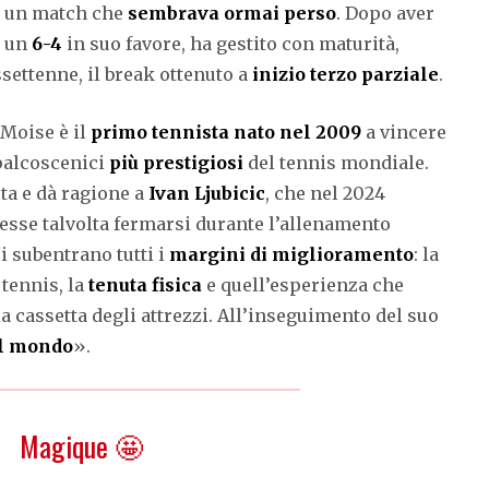
e, un match che
sembrava ormai perso
. Dopo aver
n un
6-4
in suo favore, ha gestito con maturità,
settenne, il break ottenuto a
inizio terzo parziale
.
 Moise è il
primo tennista nato nel 2009
a vincere
 palcoscenici
più prestigiosi
del tennis mondiale.
uta e dà ragione a
Ivan Ljubicic
, che nel 2024
sse talvolta fermarsi durante l’allenamento
ui subentrano tutti i
margini di miglioramento
: la
 tennis, la
tenuta fisica
e quell’esperienza che
a cassetta degli attrezzi. All’inseguimento del suo
el mondo
».
Magique 🤩