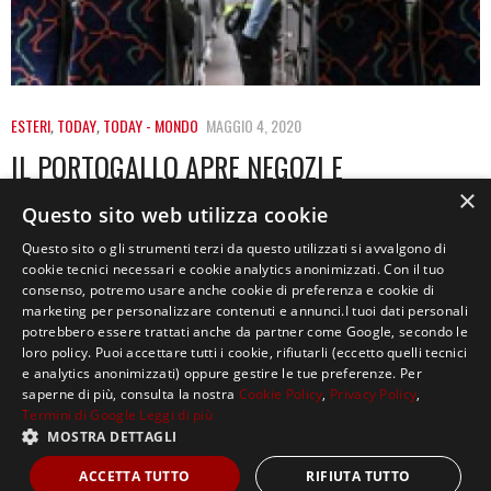
ESTERI
,
TODAY
,
TODAY - MONDO
MAGGIO 4, 2020
IL PORTOGALLO APRE NEGOZI E
PARRUCCHIERI. IN VIETNAM RIPARTE LA
×
Questo sito web utilizza cookie
SCUOLA
Questo sito o gli strumenti terzi da questo utilizzati si avvalgono di
cookie tecnici necessari e cookie analytics anonimizzati. Con il tuo
Portogallo Non è solo l’Italia ad avviarsi verso la fase 2
consenso, potremo usare anche cookie di preferenza e cookie di
di questa emergenza sanitaria,…
marketing per personalizzare contenuti e annunci.I tuoi dati personali
potrebbero essere trattati anche da partner come Google, secondo le
loro policy. Puoi accettare tutti i cookie, rifiutarli (eccetto quelli tecnici
e analytics anonimizzati) oppure gestire le tue preferenze. Per
saperne di più, consulta la nostra
Cookie Policy
,
Privacy Policy
,
Termini di Google
Leggi di più
MOSTRA DETTAGLI
Copyright ©2021, MASTERX Tutti i diritti riservati.
ACCETTA TUTTO
RIFIUTA TUTTO