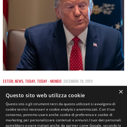
ESTERI
,
NEWS
,
TODAY
,
TODAY - MONDO
DICEMBRE 18, 2019
TRUMP, ALLA CAMERA SI VOTA PER
×
Questo sito web utilizza cookie
L’IMPEACHMENT
Questo sito o gli strumenti terzi da questo utilizzati si avvalgono di
cookie tecnici necessari e cookie analytics anonimizzati. Con il tuo
Comunque andrà, quella di oggi resterà una giornata
consenso, potremo usare anche cookie di preferenza e cookie di
storica per gli Stati Uniti. È infatti…
marketing per personalizzare contenuti e annunci.I tuoi dati personali
potrebbero essere trattati anche da partner come Google, secondo le